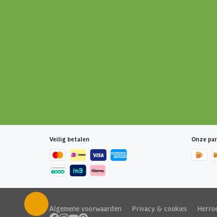
Veilig betalen
Onze par
Algemene voorwaarden
|
Privacy & cookies
|
Herro