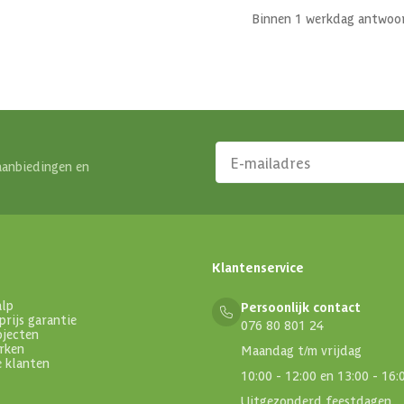
Binnen 1 werkdag antwoo
aanbiedingen en
Klantenservice
alp
Persoonlijk contact
prijs garantie
076 80 801 24
ojecten
rken
Maandag t/m vrijdag
e klanten
10:00 - 12:00 en 13:00 - 16:
Uitgezonderd feestdagen