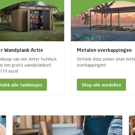
r Wandplank Actie
Metalen overkappingen
ankoop van een Keter tuinhuis
Ontdek deze zomer onze met
 je een gratis wandplankset
overkappingen!
. 119 euro!
tdek alle tuinhuisjes
Shop alle modellen