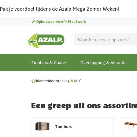
Pak je voordeel tijdens de
Azalp Mega Zomer Weken
!
Vier vakantie in je tuin
Opbouwservice
Maatwerk
MEGA zomer kortingen op overkappingen en tuinhuizen
Gratis wandplankset
Ontdek onze metalen overkappingen
Bekijk de actiemodellen
Ontdek alle tuinhuisjes
Bekijk alle modellen
Tuinhuis & Chalet
Overkapping & Veranda
Klantenbeoordeling
8.6
/10
Een greep uit ons assorti
Tuinhuis