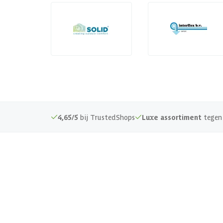
4,65/5
bij TrustedShops
Luxe assortiment
tegen 