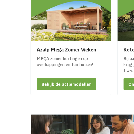
Azalp Mega Zomer Weken
Kete
MEGA zomer kortingen op
Bij a
overkappingen en tuinhuizen!
krijg
t.w.v
Bekijk de actiemodellen
On