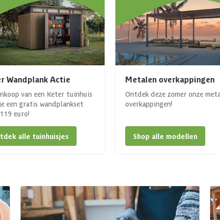
r Wandplank Actie
Metalen overkappingen
ankoop van een Keter tuinhuis
Ontdek deze zomer onze met
 je een gratis wandplankset
overkappingen!
. 119 euro!
tdek alle tuinhuisjes
Shop alle modellen