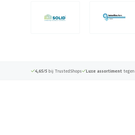
4,65/5
bij TrustedShops
Luxe assortiment
tegen 