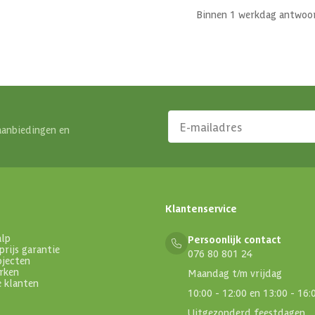
Binnen 1 werkdag antwoo
aanbiedingen en
Klantenservice
alp
Persoonlijk contact
prijs garantie
076 80 801 24
ojecten
rken
Maandag t/m vrijdag
e klanten
10:00 - 12:00 en 13:00 - 16:
Uitgezonderd feestdagen