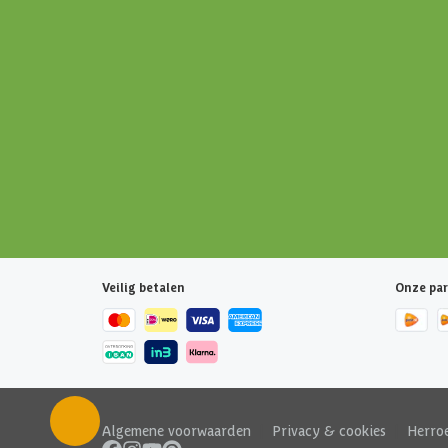
Veilig betalen
Onze par
Algemene voorwaarden
|
Privacy & cookies
|
Herro