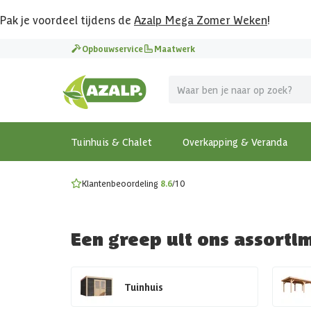
Pak je voordeel tijdens de
Azalp Mega Zomer Weken
!
Vier vakantie in je tuin
Opbouwservice
Maatwerk
MEGA zomer kortingen op overkappingen en tuinhuizen
Gratis wandplankset
Ontdek onze metalen overkappingen
Bekijk de actiemodellen
Ontdek alle tuinhuisjes
Bekijk alle modellen
Tuinhuis & Chalet
Overkapping & Veranda
Klantenbeoordeling
8.6
/10
Een greep uit ons assorti
Tuinhuis