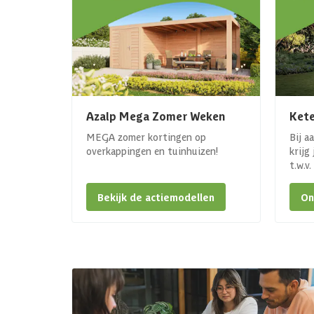
Azalp Mega Zomer Weken
Kete
MEGA zomer kortingen op
Bij a
overkappingen en tuinhuizen!
krijg
t.w.v
Bekijk de actiemodellen
On