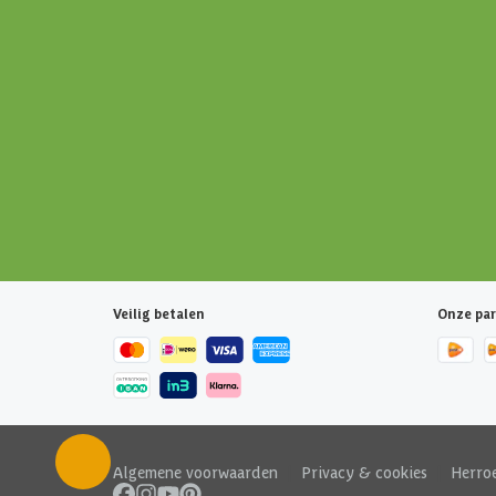
Veilig betalen
Onze par
Algemene voorwaarden
|
Privacy & cookies
|
Herro