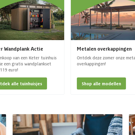
r Wandplank Actie
Metalen overkappingen
ankoop van een Keter tuinhuis
Ontdek deze zomer onze met
 je een gratis wandplankset
overkappingen!
. 119 euro!
tdek alle tuinhuisjes
Shop alle modellen