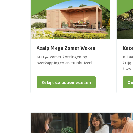
Azalp Mega Zomer Weken
Kete
MEGA zomer kortingen op
Bij a
overkappingen en tuinhuizen!
krijg
t.w.v
Bekijk de actiemodellen
On