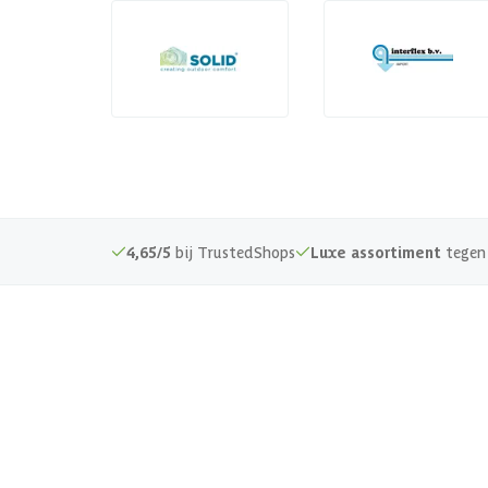
4,65/5
bij TrustedShops
Luxe assortiment
tegen 