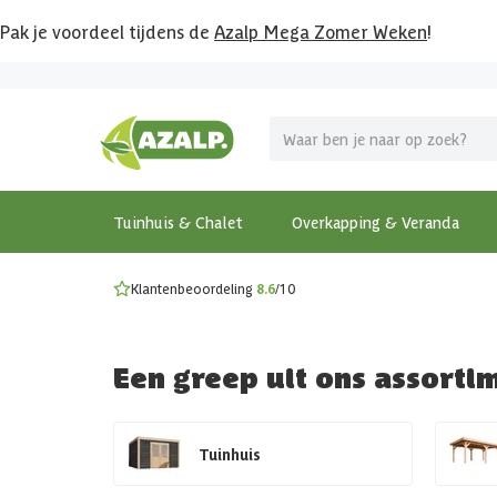
Pak je voordeel tijdens de
Azalp Mega Zomer Weken
!
Vier vakantie in je tuin
MEGA zomer kortingen op overkappingen en tuinhuizen
Gratis wandplankset
Ontdek onze metalen overkappingen
Bekijk de actiemodellen
Ontdek alle tuinhuisjes
Bekijk alle modellen
Tuinhuis & Chalet
Overkapping & Veranda
Klantenbeoordeling
8.6
/10
Een greep uit ons assorti
Tuinhuis