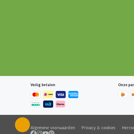
Veilig betalen
Onze par
Algemene voorwaarden
|
Privacy & cookies
|
Herro