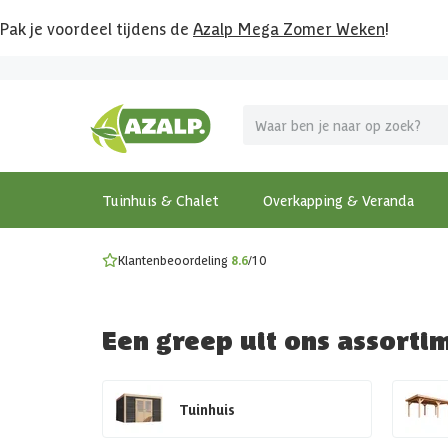
Pak je voordeel tijdens de
Azalp Mega Zomer Weken
!
Vier vakantie in je tuin
MEGA zomer kortingen op overkappingen en tuinhuizen
Gratis wandplankset
Ontdek onze metalen overkappingen
Bekijk de actiemodellen
Ontdek alle tuinhuisjes
Bekijk alle modellen
Tuinhuis & Chalet
Overkapping & Veranda
Klantenbeoordeling
8.6
/10
Een greep uit ons assorti
Tuinhuis