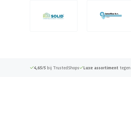
4,65/5
bij TrustedShops
Luxe assortiment
tegen 