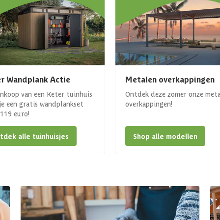
r Wandplank Actie
Metalen overkappingen
ankoop van een Keter tuinhuis
Ontdek deze zomer onze met
 je een gratis wandplankset
overkappingen!
. 119 euro!
tdek alle tuinhuisjes
Shop alle modellen