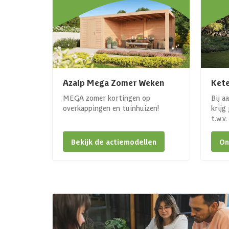
Azalp Mega Zomer Weken
Kete
MEGA zomer kortingen op
Bij a
overkappingen en tuinhuizen!
krijg
t.w.v
Bekijk de actiemodellen
On