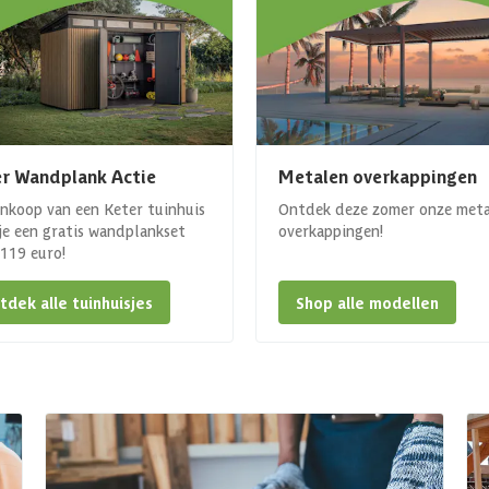
r Wandplank Actie
Metalen overkappingen
ankoop van een Keter tuinhuis
Ontdek deze zomer onze met
 je een gratis wandplankset
overkappingen!
. 119 euro!
tdek alle tuinhuisjes
Shop alle modellen