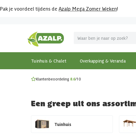
Pak je voordeel tijdens de
Azalp Mega Zomer Weken
!
Vier vakantie in je tuin
MEGA zomer kortingen op overkappingen en tuinhuizen
Gratis wandplankset
Ontdek onze metalen overkappingen
Bekijk de actiemodellen
Ontdek alle tuinhuisjes
Bekijk alle modellen
Tuinhuis & Chalet
Overkapping & Veranda
Klantenbeoordeling
8.6
/10
Een greep uit ons assorti
Tuinhuis