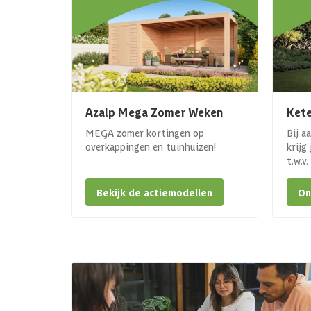
Azalp Mega Zomer Weken
Kete
MEGA zomer kortingen op
Bij a
overkappingen en tuinhuizen!
krijg
t.w.v
Bekijk de actiemodellen
On