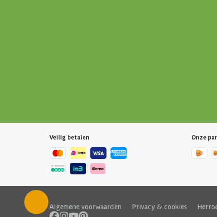
Veilig betalen
Onze par
Algemene voorwaarden
|
Privacy & cookies
|
Herro