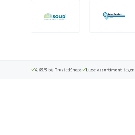
4,65/5
bij TrustedShops
Luxe assortiment
tegen 