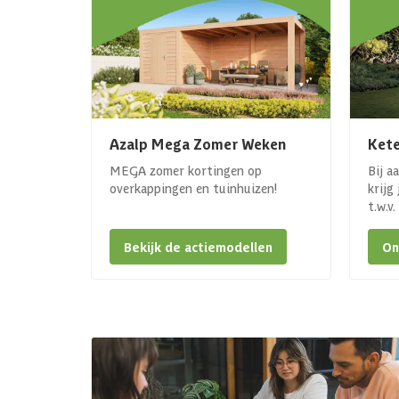
Azalp Mega Zomer Weken
Kete
MEGA zomer kortingen op
Bij a
overkappingen en tuinhuizen!
krijg
t.w.v
Bekijk de actiemodellen
On