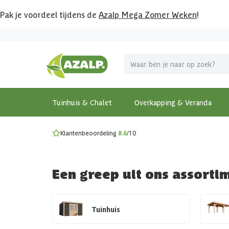
Pak je voordeel tijdens de
Azalp Mega Zomer Weken
!
Vier vakantie in je tuin
MEGA zomer kortingen op overkappingen en tuinhuizen
Gratis wandplankset
Ontdek onze metalen overkappingen
Bekijk de actiemodellen
Ontdek alle tuinhuisjes
Bekijk alle modellen
Tuinhuis & Chalet
Overkapping & Veranda
Klantenbeoordeling
8.6
/10
Een greep uit ons assorti
Tuinhuis