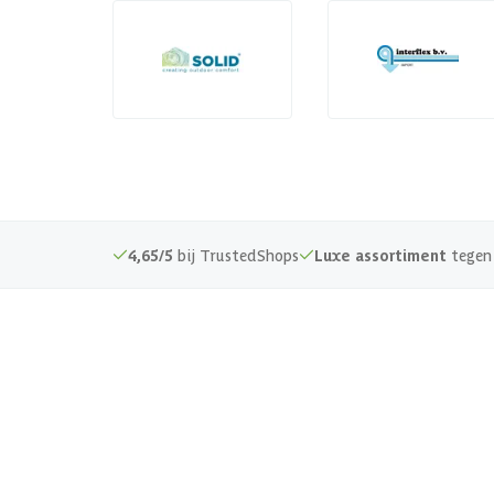
4,65/5
bij TrustedShops
Luxe assortiment
tegen 