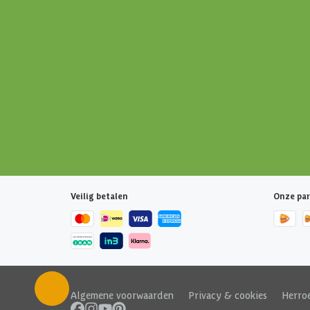
Veilig betalen
Onze par
Algemene voorwaarden
|
Privacy & cookies
|
Herro