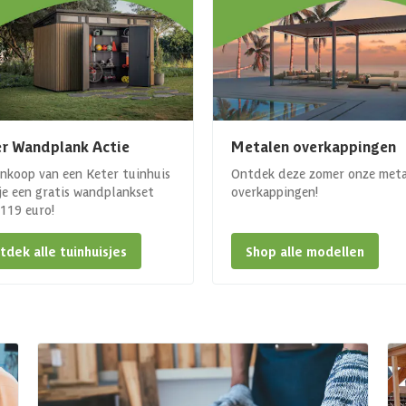
r Wandplank Actie
Metalen overkappingen
ankoop van een Keter tuinhuis
Ontdek deze zomer onze met
 je een gratis wandplankset
overkappingen!
. 119 euro!
tdek alle tuinhuisjes
Shop alle modellen