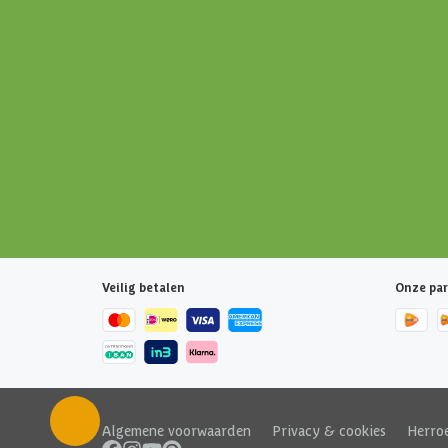
Veilig betalen
Onze par
Algemene voorwaarden
|
Privacy & cookies
|
Herro