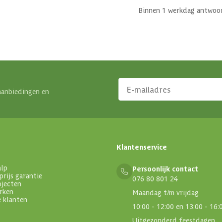
Binnen 1 werkdag antwoo
aanbiedingen en
Klantenservice
alp
Persoonlijk contact
prijs garantie
076 80 801 24
ojecten
rken
Maandag t/m vrijdag
e klanten
10:00 - 12:00 en 13:00 - 16:
Uitgezonderd feestdagen