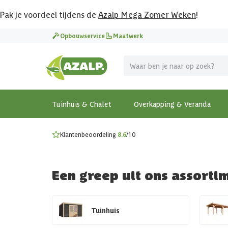
Pak je voordeel tijdens de
Azalp Mega Zomer Weken
!
Vier vakantie in je tuin
Opbouwservice
Maatwerk
MEGA zomer kortingen op overkappingen en tuinhuizen
Gratis wandplankset
Ontdek onze metalen overkappingen
Bekijk de actiemodellen
Ontdek alle tuinhuisjes
Bekijk alle modellen
Tuinhuis & Chalet
Overkapping & Veranda
Klantenbeoordeling
8.6
/10
Een greep uit ons assorti
Tuinhuis