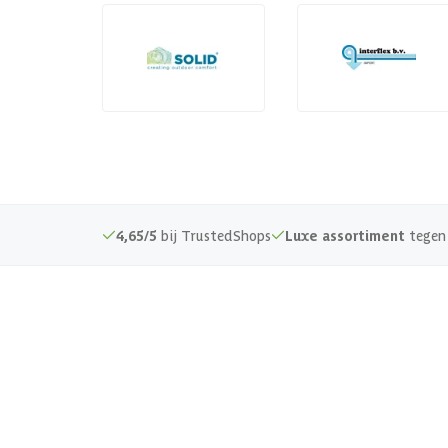
4,65/5
bij TrustedShops
Luxe assortiment
tegen 