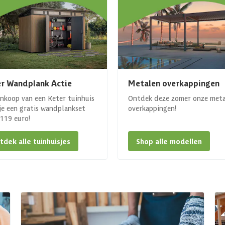
r Wandplank Actie
Metalen overkappingen
ankoop van een Keter tuinhuis
Ontdek deze zomer onze met
 je een gratis wandplankset
overkappingen!
. 119 euro!
tdek alle tuinhuisjes
Shop alle modellen