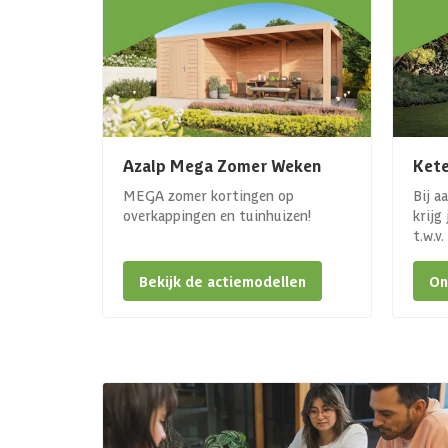
Azalp Mega Zomer Weken
Kete
MEGA zomer kortingen op
Bij a
overkappingen en tuinhuizen!
krijg
t.w.v
Bekijk de actiemodellen
On