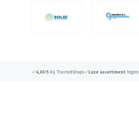
4,65/5
bij TrustedShops
Luxe assortiment
tegen 