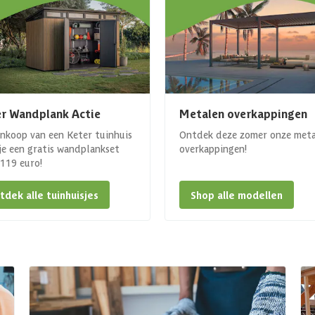
r Wandplank Actie
Metalen overkappingen
ankoop van een Keter tuinhuis
Ontdek deze zomer onze met
 je een gratis wandplankset
overkappingen!
. 119 euro!
tdek alle tuinhuisjes
Shop alle modellen