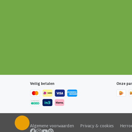
Veilig betalen
Onze par
Algemene voorwaarden
|
Privacy & cookies
|
Herro