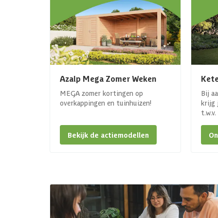
Azalp Mega Zomer Weken
Kete
MEGA zomer kortingen op
Bij a
overkappingen en tuinhuizen!
krijg
t.w.v
Bekijk de actiemodellen
On