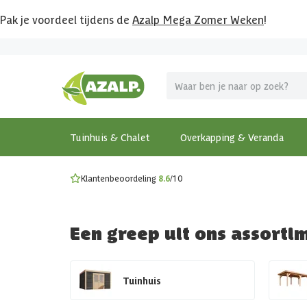
Pak je voordeel tijdens de
Azalp Mega Zomer Weken
!
Vier vakantie in je tuin
MEGA zomer kortingen op overkappingen en tuinhuizen
Gratis wandplankset
Ontdek onze metalen overkappingen
Bekijk de actiemodellen
Ontdek alle tuinhuisjes
Bekijk alle modellen
Tuinhuis & Chalet
Overkapping & Veranda
Klantenbeoordeling
8.6
/10
Een greep uit ons assorti
Tuinhuis