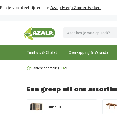
Pak je voordeel tijdens de
Azalp Mega Zomer Weken
!
Vier vakantie in je tuin
MEGA zomer kortingen op overkappingen en tuinhuizen
Gratis wandplankset
Ontdek onze metalen overkappingen
Bekijk de actiemodellen
Ontdek alle tuinhuisjes
Bekijk alle modellen
Tuinhuis & Chalet
Overkapping & Veranda
Klantenbeoordeling
8.6
/10
Een greep uit ons assorti
Tuinhuis