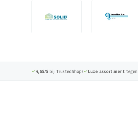
4,65/5
bij TrustedShops
Luxe assortiment
tegen 