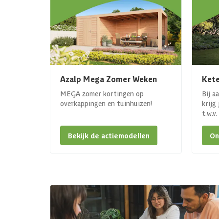
Azalp Mega Zomer Weken
Kete
MEGA zomer kortingen op
Bij a
overkappingen en tuinhuizen!
krijg
t.w.v
Bekijk de actiemodellen
On