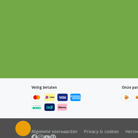
Veilig betalen
Onze par
Algemene voorwaarden
|
Privacy & cookies
|
Herro