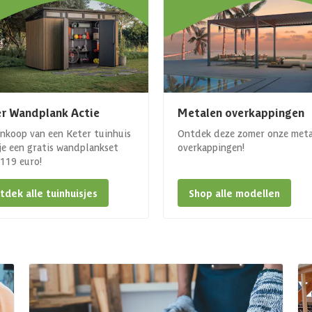
r Wandplank Actie
Metalen overkappingen
ankoop van een Keter tuinhuis
Ontdek deze zomer onze met
 je een gratis wandplankset
overkappingen!
. 119 euro!
tdek alle tuinhuisjes
Shop alle modellen