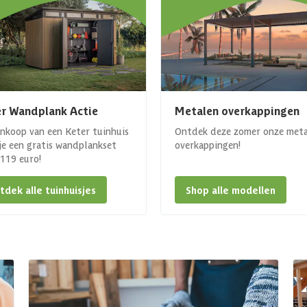
r Wandplank Actie
Metalen overkappingen
ankoop van een Keter tuinhuis
Ontdek deze zomer onze met
 je een gratis wandplankset
overkappingen!
. 119 euro!
tdek alle tuinhuisjes
Shop alle modellen