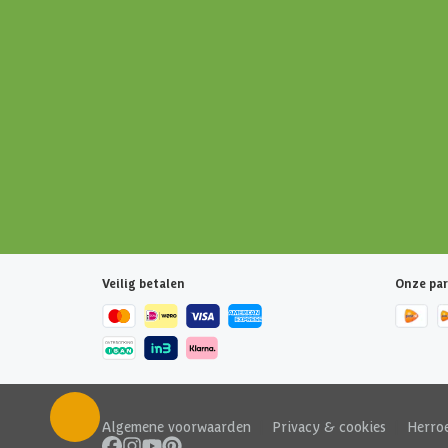
Veilig betalen
Onze par
Algemene voorwaarden
|
Privacy & cookies
|
Herro