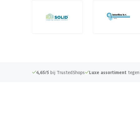
4,65/5
bij TrustedShops
Luxe assortiment
tegen 