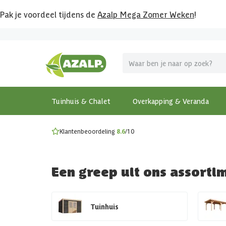
Pak je voordeel tijdens de
Azalp Mega Zomer Weken
!
Vier vakantie in je tuin
MEGA zomer kortingen op overkappingen en tuinhuizen
Gratis wandplankset
Ontdek onze metalen overkappingen
Bekijk de actiemodellen
Ontdek alle tuinhuisjes
Bekijk alle modellen
Tuinhuis & Chalet
Overkapping & Veranda
Klantenbeoordeling
8.6
/10
Een greep uit ons assorti
Tuinhuis