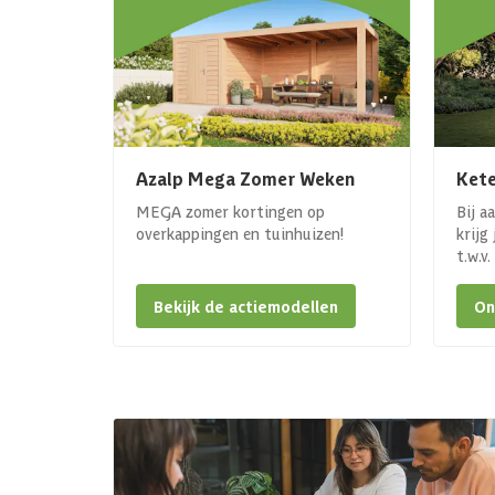
Azalp Mega Zomer Weken
Kete
MEGA zomer kortingen op
Bij a
overkappingen en tuinhuizen!
krijg
t.w.v
Bekijk de actiemodellen
On