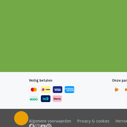
Veilig betalen
Onze par
Algemene voorwaarden
|
Privacy & cookies
|
Herro