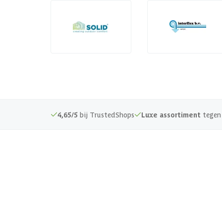
4,65/5
bij TrustedShops
Luxe assortiment
tegen 