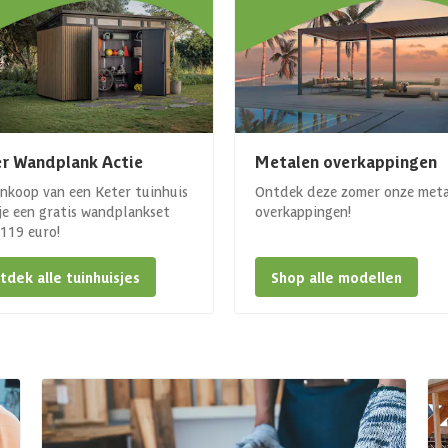
r Wandplank Actie
Metalen overkappingen
ankoop van een Keter tuinhuis
Ontdek deze zomer onze met
 je een gratis wandplankset
overkappingen!
. 119 euro!
tdek alle tuinhuisjes
Shop alle modellen