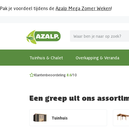
Pak je voordeel tijdens de
Azalp Mega Zomer Weken
!
Vier vakantie in je tuin
MEGA zomer kortingen op overkappingen en tuinhuizen
Gratis wandplankset
Ontdek onze metalen overkappingen
Bekijk de actiemodellen
Ontdek alle tuinhuisjes
Bekijk alle modellen
Tuinhuis & Chalet
Overkapping & Veranda
Klantenbeoordeling
8.6
/10
Een greep uit ons assorti
Tuinhuis