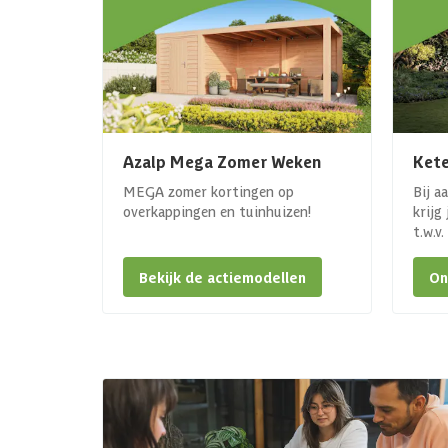
Azalp Mega Zomer Weken
Kete
MEGA zomer kortingen op
Bij a
overkappingen en tuinhuizen!
krijg
t.w.v
Bekijk de actiemodellen
On