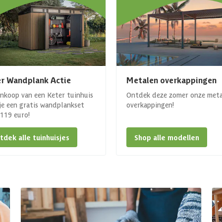
r Wandplank Actie
Metalen overkappingen
ankoop van een Keter tuinhuis
Ontdek deze zomer onze met
 je een gratis wandplankset
overkappingen!
. 119 euro!
tdek alle tuinhuisjes
Shop alle modellen