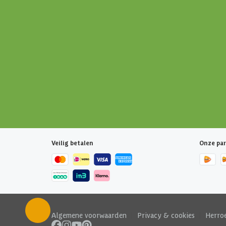
Veilig betalen
Onze par
Algemene voorwaarden
|
Privacy & cookies
|
Herro