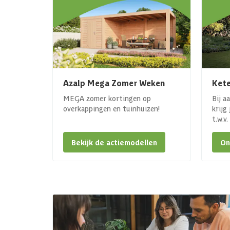
Azalp Mega Zomer Weken
Kete
MEGA zomer kortingen op
Bij a
overkappingen en tuinhuizen!
krijg
t.w.v
Bekijk de actiemodellen
On