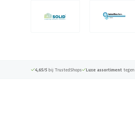
4,65/5
bij TrustedShops
Luxe assortiment
tegen 