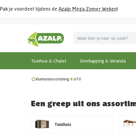
Pak je voordeel tijdens de
Azalp Mega Zomer Weken
!
Vier vakantie in je tuin
MEGA zomer kortingen op overkappingen en tuinhuizen
Gratis wandplankset
Ontdek onze metalen overkappingen
Bekijk de actiemodellen
Ontdek alle tuinhuisjes
Bekijk alle modellen
Tuinhuis & Chalet
Overkapping & Veranda
Klantenbeoordeling
8.6
/10
Een greep uit ons assorti
Tuinhuis