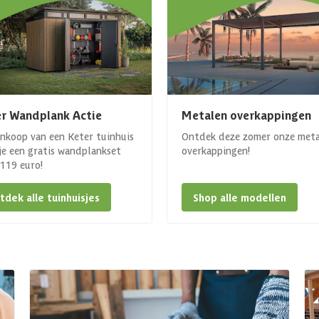
r Wandplank Actie
Metalen overkappingen
ankoop van een Keter tuinhuis
Ontdek deze zomer onze met
 je een gratis wandplankset
overkappingen!
. 119 euro!
tdek alle tuinhuisjes
Shop alle modellen