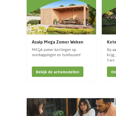
Azalp Mega Zomer Weken
Kete
MEGA zomer kortingen op
Bij a
overkappingen en tuinhuizen!
krijg
t.w.v
Bekijk de actiemodellen
On