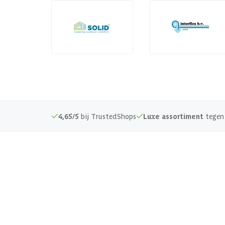
4,65/5
bij TrustedShops
Luxe assortiment
tegen 