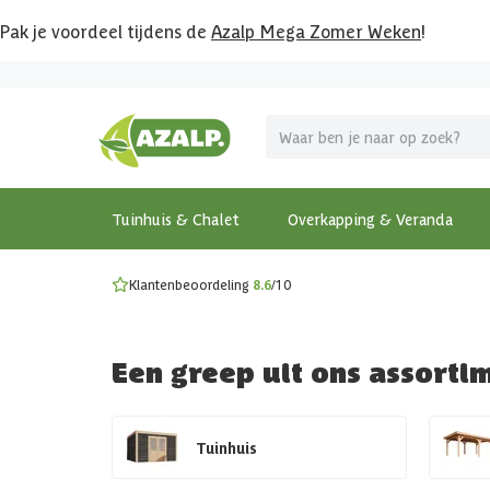
Pak je voordeel tijdens de
Azalp Mega Zomer Weken
!
Vier vakantie in je tuin
MEGA zomer kortingen op overkappingen en tuinhuizen
Gratis wandplankset
Ontdek onze metalen overkappingen
Bekijk de actiemodellen
Ontdek alle tuinhuisjes
Bekijk alle modellen
Tuinhuis & Chalet
Overkapping & Veranda
Klantenbeoordeling
8.6
/10
Een greep uit ons assorti
Tuinhuis