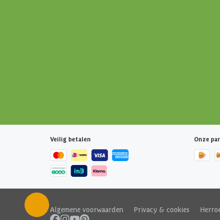
Veilig betalen
Onze par
Algemene voorwaarden
|
Privacy & cookies
|
Herro